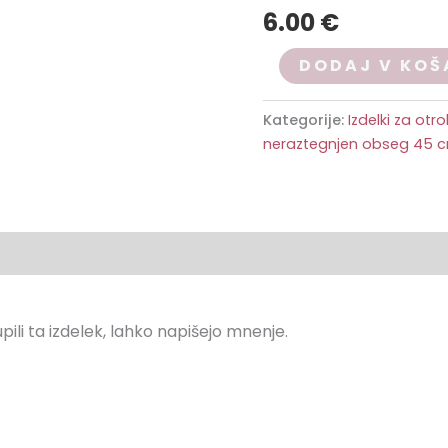
6.00
€
DODAJ V KOŠ
Kategorije:
Izdelki za otr
neraztegnjen obseg 45 
upili ta izdelek, lahko napišejo mnenje.