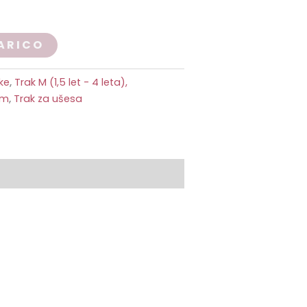
ARICO
oke
,
Trak M (1,5 let - 4 leta),
cm
,
Trak za ušesa