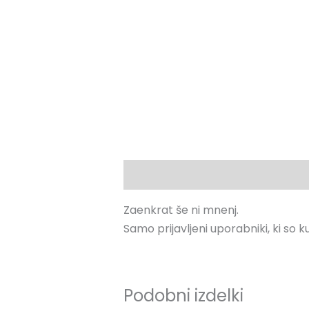
Mnenja (0)
Zaenkrat še ni mnenj.
Samo prijavljeni uporabniki, ki so k
Podobni izdelki