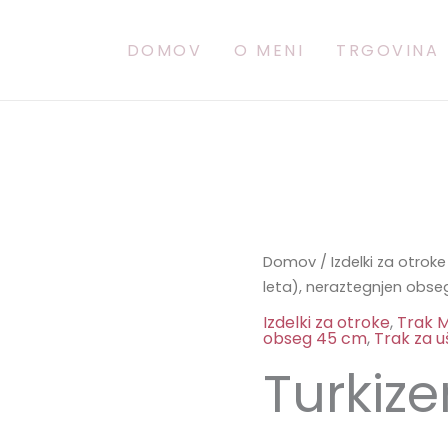
DOMOV
O MENI
TRGOVINA
Turkizen
Domov
/
Izdelki za otroke
leta), neraztegnjen obs
z
valovi
Izdelki za otroke
,
Trak M
obseg 45 cm
,
Trak za 
količina
Turkize