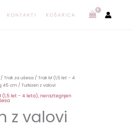
valovi
količina
KONTAKTI
KOŠARICA
/
Trak za ušesa
/
Trak M (1,5 let - 4
eg 45 cm
/ Turkizen z valovi
 (1,5 let - 4 leta), neraztegnjen
ušesa
n z valovi