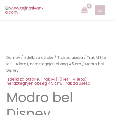
Disney
Skip
količina
to
content
Modro
bel
Disney
Domov
/
Izdelki za otroke
/
Trak za ušesa
/
Trak M (1,5
količina
let - 4 leta), neraztegnjen obseg 45 cm
/ Modro bel
Disney
Izdelki za otroke
,
Trak M (1,5 let - 4 leta),
neraztegnjen obseg 45 cm
,
Trak za ušesa
Modro bel
Disney