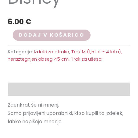
6.00
€
DODAJ V KOŠARICO
Kategorije:
Izdelki za otroke
,
Trak M (1,5 let - 4 leta),
neraztegnjen obseg 45 cm
,
Trak za ušesa
Mnenja (0)
Zaenkrat še ni mnenj.
Samo prijavljeni uporabniki, ki so kupili ta izdelek,
lahko napišejo mnenje.