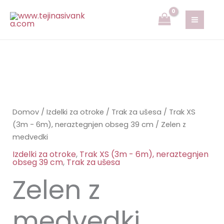
medvedki
Skip
količina
to
content
Zelen
z
medvedki
Domov
/
Izdelki za otroke
/
Trak za ušesa
/
Trak XS
količina
(3m - 6m), neraztegnjen obseg 39 cm
/ Zelen z
medvedki
Izdelki za otroke
,
Trak XS (3m - 6m), neraztegnjen
obseg 39 cm
,
Trak za ušesa
Zelen z
medvedki