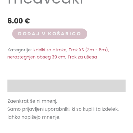
6.00
€
DODAJ V KOŠARICO
Kategorije:
Izdelki za otroke
,
Trak XS (3m - 6m),
neraztegnjen obseg 39 cm
,
Trak za ušesa
Mnenja (0)
Zaenkrat še ni mnenj.
Samo prijavljeni uporabniki, ki so kupili ta izdelek,
lahko napišejo mnenje.