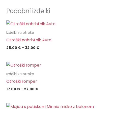
Podobni izdelki
Cenovni
razpon:
od
Izdelki za otroke
28.00 €
Otroški nahrbtnik Avto
do
32.00 €
28.00
€
–
32.00
€
Cenovni
razpon:
od
Izdelki za otroke
17.00 €
Otroški romper
do
27.00 €
17.00
€
–
27.00
€