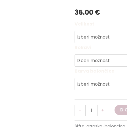
35.00
€
Velikost
Rokavi
Barva balončice
D
-
+
Šifra:
otroska-baloncica