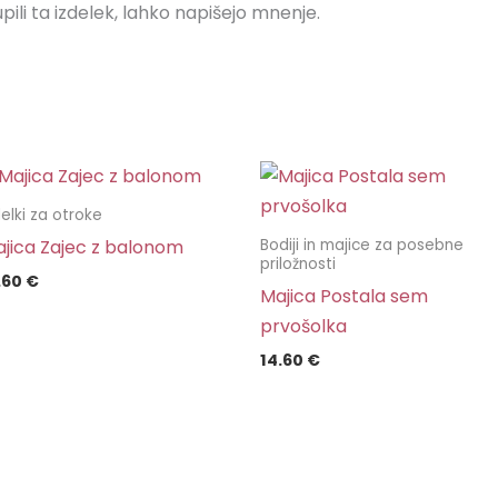
upili ta izdelek, lahko napišejo mnenje.
delki za otroke
jica Zajec z balonom
Bodiji in majice za posebne
priložnosti
.60
€
Majica Postala sem
prvošolka
14.60
€