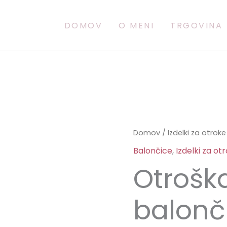
DOMOV
O MENI
TRGOVINA
Otroška
Domov
/
Izdelki za otroke
balončica
Balončice
,
Izdelki za ot
količina
Otrošk
balonč