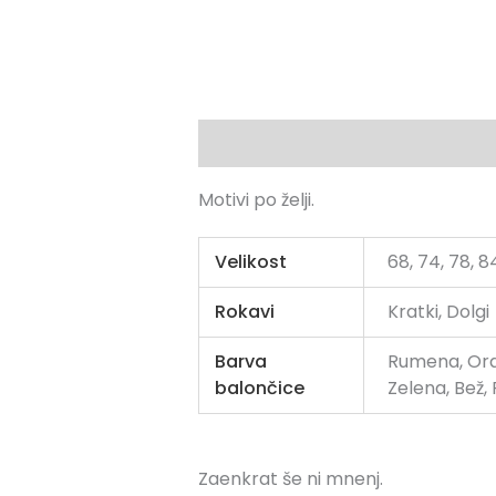
Opis
Dodatne podrobnosti
Motivi po želji.
Velikost
68, 74, 78, 84
Rokavi
Kratki, Dolgi
Barva
Rumena, Oran
balončice
Zelena, Bež, 
Zaenkrat še ni mnenj.