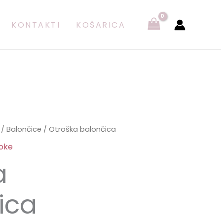
KONTAKTI
KOŠARICA
/
Balončice
/ Otroška balončica
roke
a
ica