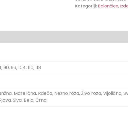
Kategoriji:
Balončice
,
Izd
Mnenja (0)
, 90, 96, 104, 110, 118
žna, Marelična, Rdeča, Nežno roza, Živo roza, Vijolična,
Rjava, Siva, Bela, Črna